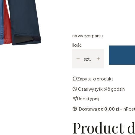
*
Rozmiar
Wybierz
na wyczerpaniu
Ilość
szt.
Zapytaj o produkt
Czas wysyłki:
48 godzin
Udostępnij
Dostawa
od 0,00 zł
- InPo
Product d