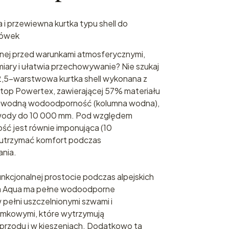
i przewiewna kurtka typu shell do
rówek
onnej przed warunkami atmosferycznymi,
miary i ułatwia przechowywanie? Nie szukaj
 2,5-warstwowa kurtka shell wykonana z
ipstop Powertex, zawierającej 57% materiału
ezawodną wodoodporność (kolumna wodna),
e wody do 10 000 mm. Pod względem
ść jest równie imponująca (10
utrzymać komfort podczas
nia.
nkcjonalnej prostocie podczas alpejskich
tka Aqua ma pełne wodoodporne
pełni uszczelnionymi szwami i
mkowymi, które wytrzymują
 przodu i w kieszeniach. Dodatkowo ta