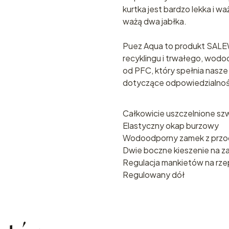
kurtka jest bardzo lekka i wa
ważą dwa jabłka.
Puez Aqua to produkt SALE
recyklingu i trwałego, wo
od PFC, który spełnia nas
dotyczące odpowiedzialnośc
Całkowicie uszczelnione sz
Elastyczny okap burzowy
Wodoodporny zamek z przo
Dwie boczne kieszenie na 
Regulacja mankietów na rze
Regulowany dół