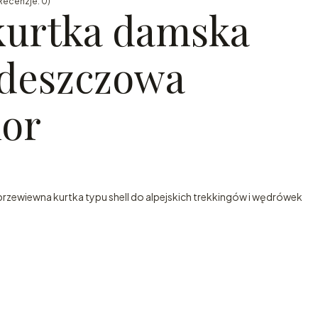
Recenzje: 0)
kurtka damska
deszczowa
lor
zewiewna kurtka typu shell do alpejskich trekkingów i wędrówek
:
żnić się ceną