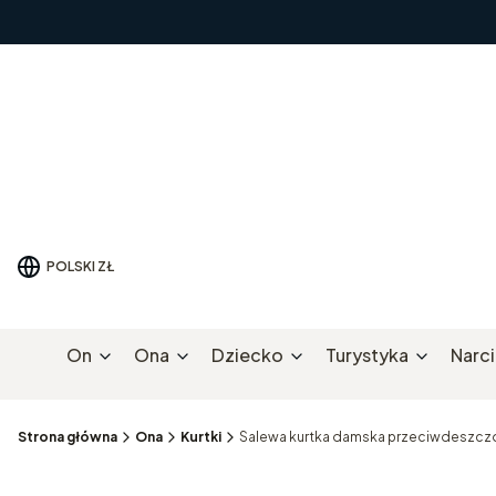
POLSKI
ZŁ
On
Ona
Dziecko
Turystyka
Narc
Strona główna
Ona
Kurtki
Salewa kurtka damska przeciwdeszczo