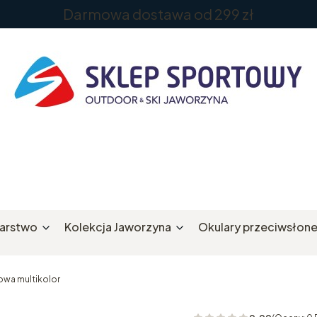
Darmowa dostawa od 299 zł
iarstwo
Kolekcja Jaworzyna
Okulary przeciwsłon
wa multikolor