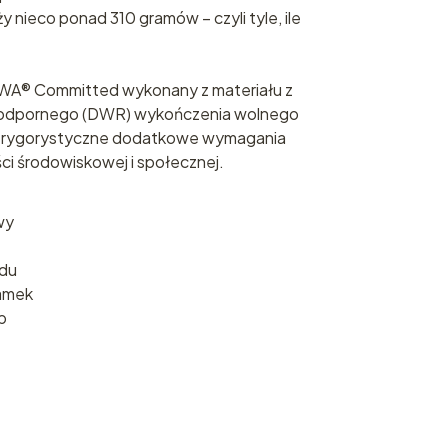
ży nieco ponad 310 gramów – czyli tyle, ile
WA® Committed wykonany z materiału z
doodpornego (DWR) wykończenia wolnego
ze rygorystyczne dodatkowe wymagania
i środowiskowej i społecznej.
wy
du
zamek
p