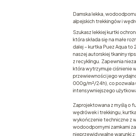
Damska lekka, wodoodporna 
alpejskich trekkingów i węd
Szukasz lekkiej kurtki ochr
która składa się na małe roz
dalej – kurtka Puez Aqua to
naszej autorskiej tkaniny r
z recyklingu. Zapewnia ni
która wytrzymuje ciśnieni
przewiewności jego wydajno
000g/m²/24h), co pozwala 
intensywniejszego użytkowa
Zaprojektowana z myślą o fu
wędrówek i trekkingu, kur
wykończenie techniczne z w 
wodoodpornymi zamkami za
nieprzewidywalne warunki z