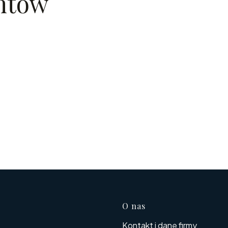
entów
Linki w s
O nas
Kontakt i dane firmy