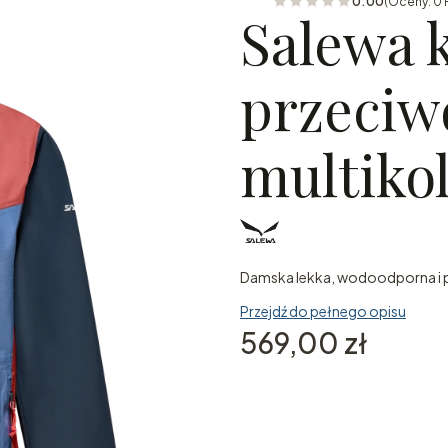
0.00
(Oceny: 0 
Salewa 
przeciw
multiko
Damska lekka, wodoodporna i pr
Przejdź do pełnego opisu
Cena
569,00 zł
Wybierz wariant produktu
Poszczególne warianty mogą ró