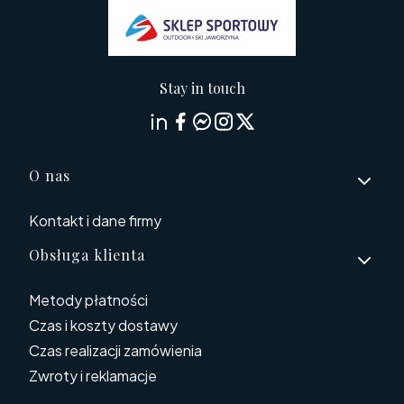
Stay in touch
Linki w stopce
O nas
Kontakt i dane firmy
Obsługa klienta
Metody płatności
Czas i koszty dostawy
Czas realizacji zamówienia
Zwroty i reklamacje