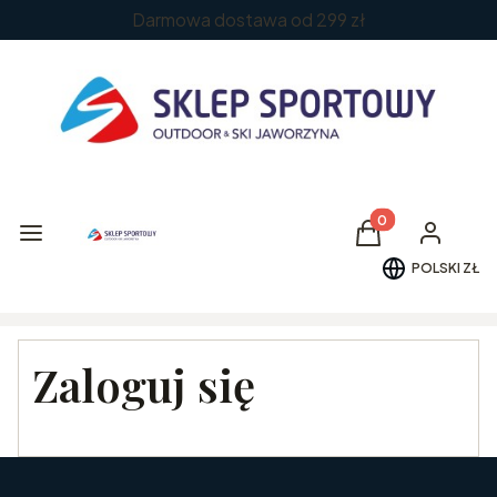
Darmowa dostawa od 299 zł
Produkty w koszy
Menu
Koszyk
Zaloguj si
POLSKI
ZŁ
Zaloguj się