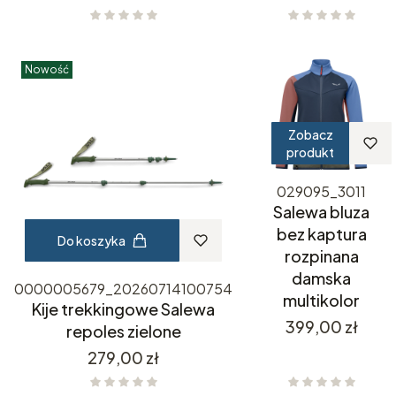
Nowość
Zobacz
produkt
029095_3011
Salewa bluza
bez kaptura
Do koszyka
rozpinana
damska
0000005679_20260714100754
multikolor
Kije trekkingowe Salewa
Cena
399,00 zł
repoles zielone
Cena
279,00 zł