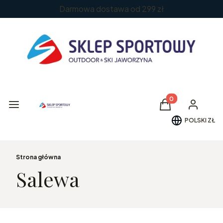
Darmowa dostawa od 299 zł
Produkty w koszy
Menu
Koszyk
Zaloguj si
POLSKI
ZŁ
Strona główna
Salewa