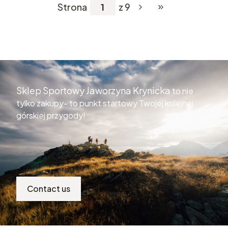
Strona
z 9
Przejdź do ostatniej
Sklep Sportowy Jaworzyna Krynicka
to nie
tylko zakupy- to punkt startowy Twojej kolejnej
górskiej przygody!
Contact us