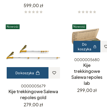
Cena
599,00 zł
Nowość
Nowość
Do
koszyka
0000005680
Kije
trekkingowe
Do koszyka
Salewa repoles
lab
0000005679
Cena
299,00 zł
Kije trekkingowe Salewa
repoles gold
Cena
279,00 zł