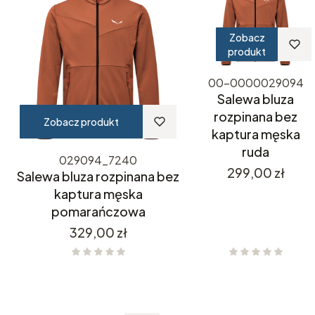
Zobacz
produkt
00-0000029094
Salewa bluza
rozpinana bez
Zobacz produkt
kaptura męska
ruda
029094_7240
Cena
299,00 zł
Salewa bluza rozpinana bez
kaptura męska
pomarańczowa
Cena
329,00 zł