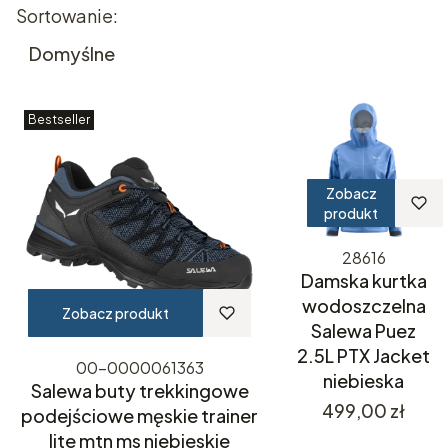
Lista produktów
Sortowanie:
Domyślne
Bestseller
Zobacz
produkt
28616
Damska kurtka
wodoszczelna
Zobacz produkt
Salewa Puez
2.5L PTX Jacket
00-0000061363
niebieska
Salewa buty trekkingowe
Cena
499,00 zł
podejściowe męskie trainer
lite mtn ms niebieskie