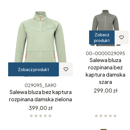
Zobacz
produkt
00-0000029095
Salewa bluza
rozpinana bez
Zobacz produkt
kaptura damska
szara
029095_5A90
Cena
299,00 zł
Salewa bluza bez kaptura
rozpinana damska zielona
Cena
399,00 zł