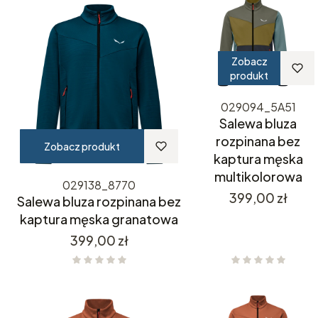
Zobacz
produkt
029094_5A51
Salewa bluza
rozpinana bez
Zobacz produkt
kaptura męska
multikolorowa
029138_8770
Cena
399,00 zł
Salewa bluza rozpinana bez
kaptura męska granatowa
Cena
399,00 zł