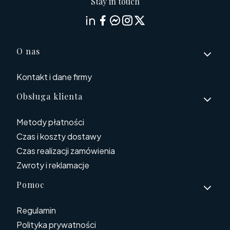
Stay in touch
Linki w stopce
O nas
Kontakt i dane firmy
Obsługa klienta
Metody płatności
Czas i koszty dostawy
Czas realizacji zamówienia
Zwroty i reklamacje
Pomoc
Regulamin
Polityka prywatności