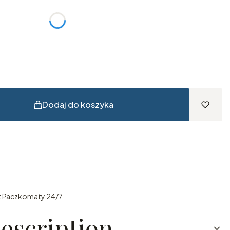
żnić się ceną
Dodaj do koszyka
st Paczkomaty 24/7
escription