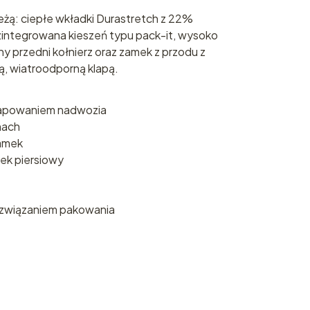
eżą: ciepłe wkładki Durastretch z 22%
 zintegrowana kieszeń typu pack-it, wysoko
 przedni kołnierz oraz zamek z przodu z
, wiatroodporną klapą.
mapowaniem nadwozia
hach
zamek
ek piersiowy
ozwiązaniem pakowania