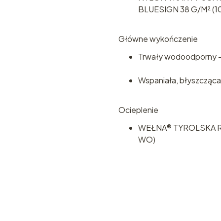
BLUESIGN 38 G/M² (1
Główne wykończenie
Trwały wodoodporny –
Wspaniała, błyszcząca
Ocieplenie
WEŁNA® TYROLSKA R
WO)