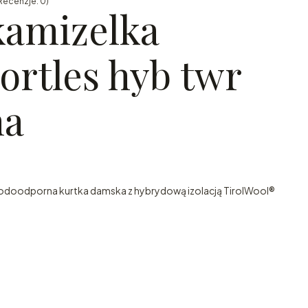
Recenzje: 0)
kamizelka
ortles hyb twr
na
wodoodporna kurtka damska z hybrydową izolacją TirolWool®
: