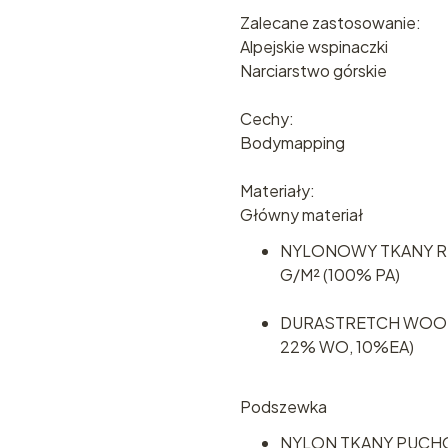
Zalecane zastosowanie:
Alpejskie wspinaczki
Narciarstwo górskie
Cechy:
Bodymapping
Materiały:
Główny materiał
NYLONOWY TKANY RI
G/M² (100% PA)
DURASTRETCH WOOL 
22% WO, 10%EA)
Podszewka
NYLON TKANY PUCH