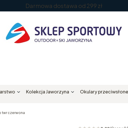
Darmowa dostawa od 299 zł
iarstwo
Kolekcja Jaworzyna
Okulary przeciwsłon
b twr czerwona