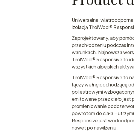
Uniwersalna, wiatroodporna
izolacją TirolWool® Respons
Zaprojektowany, aby pomóc 
przechłodzeniu podczas int
warunkach. Najnowsza wersja
TirolWool® Responsive to i
wszystkich alpejskich aktyw
TirolWool® Responsive to nasz
łączy wełnę pochodzącą od 
poliestrowymi wzbogaconym
emitowane przez ciało jest 
promieniowanie podczerwone
powrotem do ciała – utrzymu
Responsive jest wodoodporn
nawet po nawilżeniu.