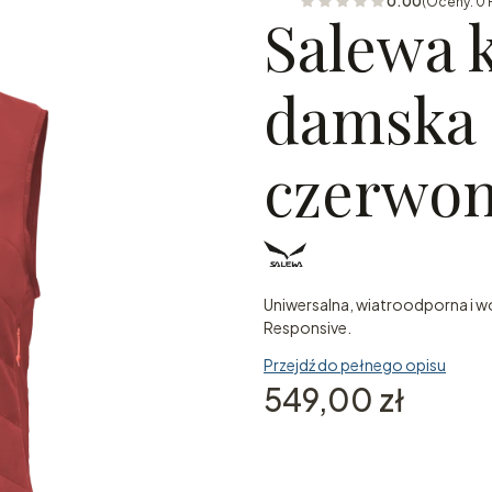
0.00
(Oceny: 0 
Salewa 
damska 
czerwo
Uniwersalna, wiatroodporna i 
Responsive.
Przejdź do pełnego opisu
Cena
549,00 zł
Wybierz wariant produktu