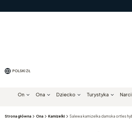
POLSKI
ZŁ
On
Ona
Dziecko
Turystyka
Narc
Strona główna
Ona
Kamizelki
Salewa kamizelka damska ortles hy