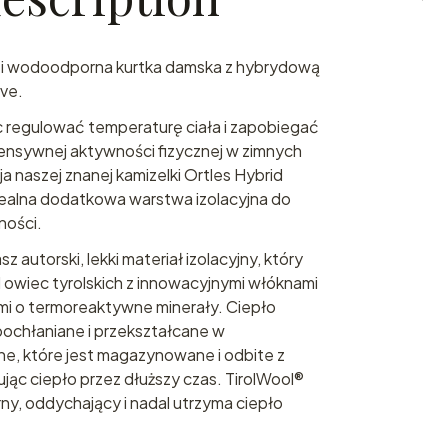
 i wodoodporna kurtka damska z hybrydową
ive.
regulować temperaturę ciała i zapobiegać
ensywnej aktywności fizycznej w zimnych
 naszej znanej kamizelki Ortles Hybrid
dealna dodatkowa warstwa izolacyjna do
ności.
 autorski, lekki materiał izolacyjny, który
owiec tyrolskich z innowacyjnymi włóknami
i o termoreaktywne minerały. Ciepło
pochłaniane i przekształcane w
, które jest magazynowane i odbite z
jąc ciepło przez dłuższy czas. TirolWool®
y, oddychający i nadal utrzyma ciepło