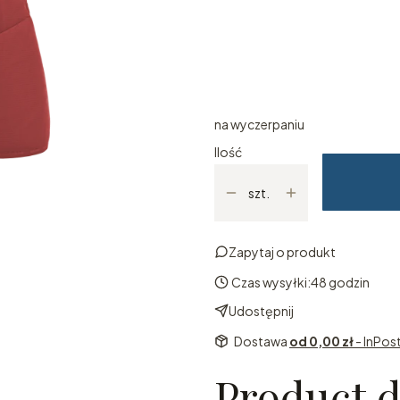
Poszczególne warianty mogą ró
*
Rozmiar
Wybierz
na wyczerpaniu
Ilość
szt.
Zapytaj o produkt
Czas wysyłki:
48 godzin
Udostępnij
Dostawa
od 0,00 zł
- InPo
Product d