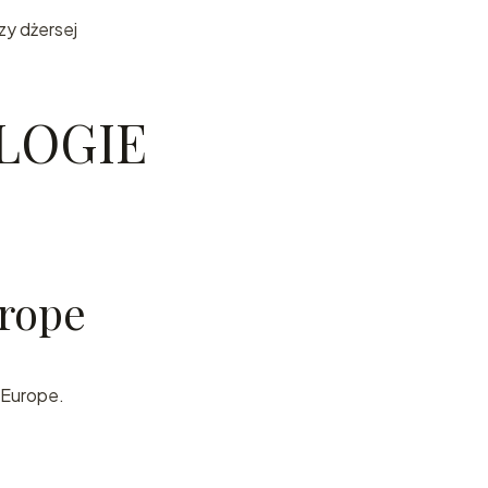
y dżersej
LOGIE
rope
 Europe.