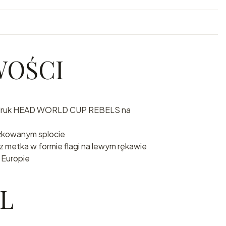
WOŚCI
adruk HEAD WORLD CUP REBELS na
ążkowanym splocie
az metka w formie flagi na lewym rękawie
 Europie
L