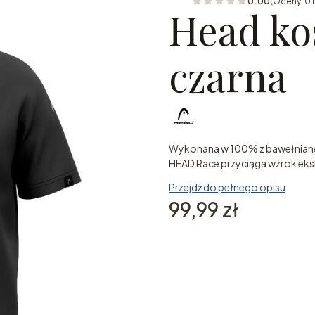
0.00
(Oceny: 0 
Head ko
czarna
Wykonana w 100% z bawełnianeg
HEAD Race przyciąga wzrok eks
Przejdź do pełnego opisu
Cena
99,99 zł
Wybierz wariant produktu
Poszczególne warianty mogą ró
*
Rozmiar