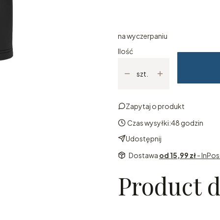
Wybierz
na wyczerpaniu
Ilość
szt.
Zapytaj o produkt
Czas wysyłki:
48 godzin
Udostępnij
Dostawa
od 15,99 zł
- InPo
Product d