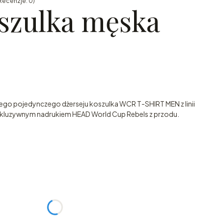
Recenzje: 0)
szulka męska
o pojedynczego dżerseju koszulka WCR T-SHIRT MEN z linii
kluzywnym nadrukiem HEAD World Cup Rebels z przodu.
:
żnić się ceną