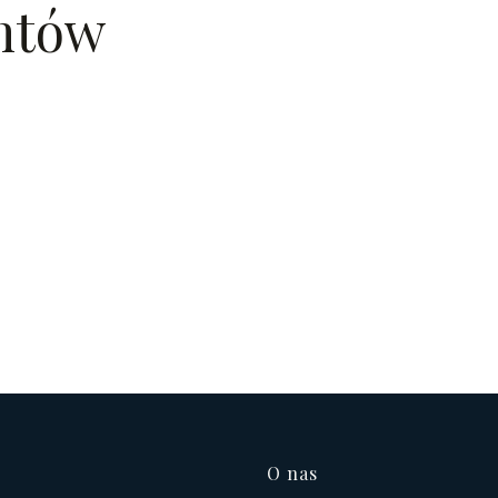
entów
Linki w s
O nas