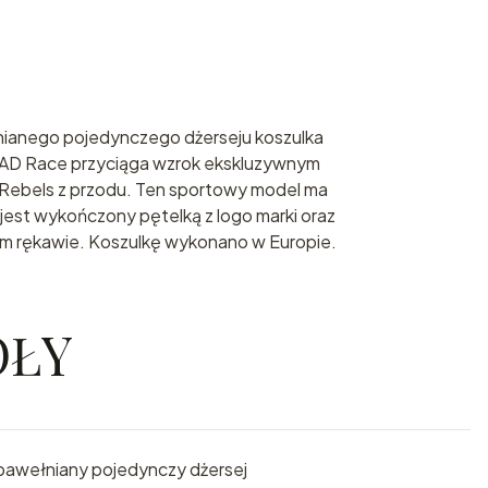
anego pojedynczego dżerseju koszulka
EAD Race przyciąga wzrok ekskluzywnym
Rebels z przodu. Ten sportowy model ma
 jest wykończony pętelką z logo marki oraz
wym rękawie. Koszulkę wykonano w Europie.
ÓŁY
awełniany pojedynczy dżersej