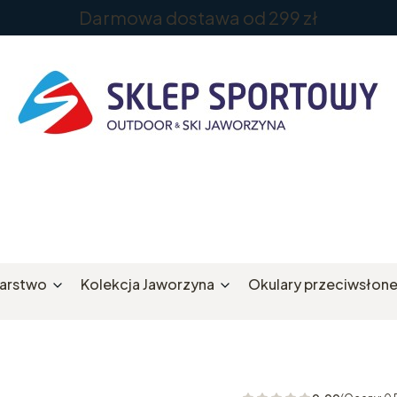
Darmowa dostawa od 299 zł
iarstwo
Kolekcja Jaworzyna
Okulary przeciwsłon