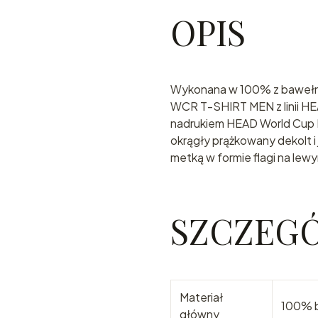
OPIS
Wykonana w 100% z bawełni
WCR T-SHIRT MEN z linii H
nadrukiem HEAD World Cup 
okrągły prążkowany dekolt i
metką w formie flagi na le
SZCZEG
Materiał
100% b
główny