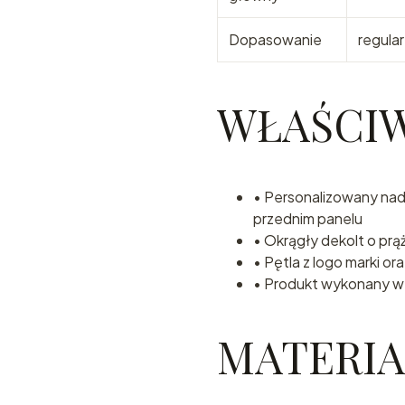
Dopasowanie
regular
WŁAŚCI
• Personalizowany n
przednim panelu
• Okrągły dekolt o pr
• Pętla z logo marki or
• Produkt wykonany w
MATERIA