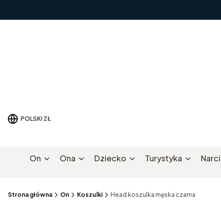
POLSKI
ZŁ
On
Ona
Dziecko
Turystyka
Narc
Strona główna
On
Koszulki
Head koszulka męska czarna