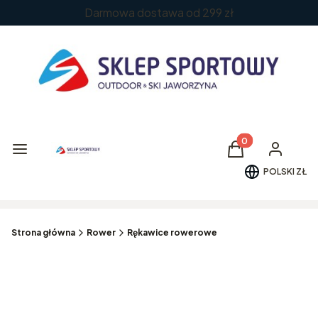
Darmowa dostawa od 299 zł
Produkty w koszy
Menu
Koszyk
Zaloguj si
POLSKI
ZŁ
Strona główna
Rower
Rękawice rowerowe