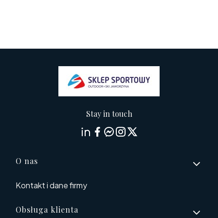
Stay in touch
Linki w stopce
O nas
Kontakt i dane firmy
Obsługa klienta