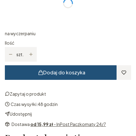
*
Rozmiar
Wybierz
na wyczerpaniu
Ilość
szt.
Dodaj do koszyka
Zapytaj o produkt
Czas wysyłki:
48 godzin
Udostępnij
Dostawa
od 15,99 zł
- InPost Paczkomaty 24/7