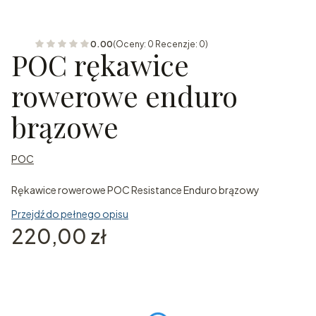
0.00
(Oceny: 0 Recenzje: 0)
POC rękawice
rowerowe enduro
brązowe
POC
Rękawice rowerowe POC Resistance Enduro brązowy
Przejdź do pełnego opisu
Cena
220,00 zł
Wybierz wariant produktu:
Poszczególne warianty mogą różnić się ceną