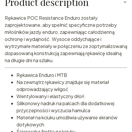
Product description
Rękawice POC Resistance Enduro zostały
zaprojektowane, aby spełnić specyficzne potrzeby
miłośników jazdy enduro, zapewniając całodzienną
ochronę i wydajność. Wysoce oddychające i
wytrzymałe materiały w połączeniu ze zoptymalizowaną
dopasowaną konstrukcją zapewniają rękawicę idealną
na długie dni na szlaku.
Rękawica Enduro i MTB
Na zewnątrz rękawicy znajduje się materiał
odprowadzający wilgoć
Wentylowany i elastyczny dłoń
Silikonowy nadruk na palcach dla dodatkowej
przyczepności i wyczucia hamulca
Materiał na kciuku umożliwia używanie ekranów
dotykowych
Ściereczka frotte na kciuku